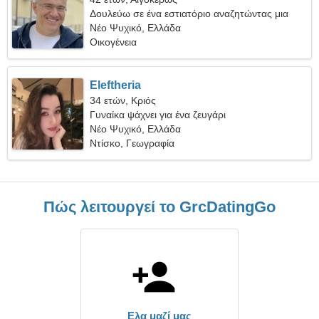
Δουλεύω σε ένα εστιατόριο αναζητώντας μια
συναισθηματική γυναίκα
Νέο Ψυχικό, Ελλάδα
Οικογένεια
Eleftheria
34 ετών, Κριός
Γυναίκα ψάχνει για ένα ζευγάρι
Νέο Ψυχικό, Ελλάδα
Ντίσκο, Γεωγραφία
Πώς λειτουργεί το GrcDatingGo
Ελα μαζί μας