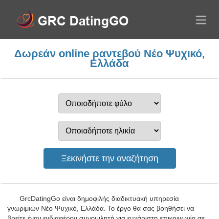
Δωρεάν online ραντεβού Νέο Ψυχικό,
Ελλάδα
GrcDatingGo είναι δημοφιλής διαδικτυακή υπηρεσία
γνωριμιών Νέο Ψυχικό, Ελλάδα. Το έργο θα σας βοηθήσει να
βρείτε έναν ενδιαφέρον συνομιλητή για ευχάριστη επικοινωνία σε