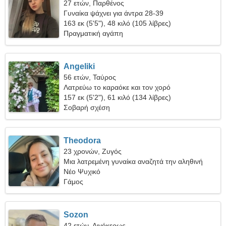
27 ετών, Παρθένος
Γυναίκα ψάχνει για άντρα 28-39
163 εκ (5'5"), 48 κιλό (105 λίβρες)
Πραγματική αγάπη
Angeliki
56 ετών, Ταύρος
Λατρεύω το καραόκε και τον χορό
157 εκ (5'2"), 61 κιλό (134 λίβρες)
Σοβαρή σχέση
Theodora
23 χρονών, Ζυγός
Μια λατρεμένη γυναίκα αναζητά την αληθινή
αγάπη
Νέο Ψυχικό
Γάμος
Sozon
42 ετών, Αιγόκερως