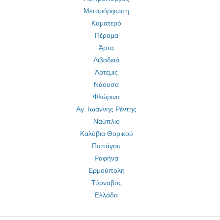
Μεταμόρφωση
Καματερό
Πέραμα
Άρτα
Λιβαδειά
Άρτεμις
Νάουσα
Φλώρινα
Αγ. Ιωάννης Ρέντης
Ναύπλιο
Καλύβια Θορικού
Παπάγου
Ραφήνα
Ερμούπολη
Τύρναβος
Ελλάδα