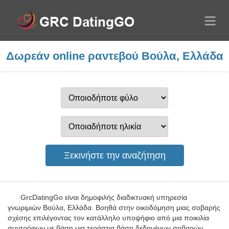
Δωρεάν online ραντεβού Βούλα, Ελλάδα
GrcDatingGo είναι δημοφιλής διαδικτυακή υπηρεσία
γνωριμιών Βούλα, Ελλάδα. Βοηθά στην οικοδόμηση μιας σοβαρής
σχέσης επιλέγοντας τον κατάλληλο υποψήφιο από μια ποικιλία
συντρόφων με βάση μια τεράστια βάση δεδομένων σοβαρών