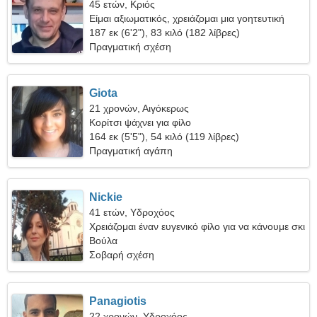
45 ετών, Κριός
Είμαι αξιωματικός, χρειάζομαι μια γοητευτική
γυναίκα
187 εκ (6'2"), 83 κιλό (182 λίβρες)
Πραγματική σχέση
Giota
21 χρονών, Αιγόκερως
Κορίτσι ψάχνει για φίλο
164 εκ (5'5"), 54 κιλό (119 λίβρες)
Πραγματική αγάπη
Nickie
41 ετών, Υδροχόος
Χρειάζομαι έναν ευγενικό φίλο για να κάνουμε σκι
μαζί
Βούλα
Σοβαρή σχέση
Panagiotis
22 χρονών, Υδροχόος