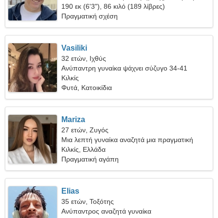
χαρούμενη γυναίκα
190 εκ (6'3"), 86 κιλό (189 λίβρες)
Πραγματική σχέση
Vasiliki
32 ετών, Ιχθύς
Ανύπαντρη γυναίκα ψάχνει σύζυγο 34-41
Κιλκίς
Φυτά, Κατοικίδια
Mariza
27 ετών, Ζυγός
Μια λεπτή γυναίκα αναζητά μια πραγματική
σχέση
Κιλκίς, Ελλάδα
Πραγματική αγάπη
Elias
35 ετών, Τοξότης
Ανύπαντρος αναζητά γυναίκα